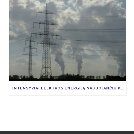
INTENSYVIAI ELEKTROS ENERGIJĄ NAUDOJANČIŲ PRAMONĖS ŠAKŲ ĮMONĖS, GALĖTŲ SUSIGRĄŽINTI 85 PROCENTUS VIAP KAINOS