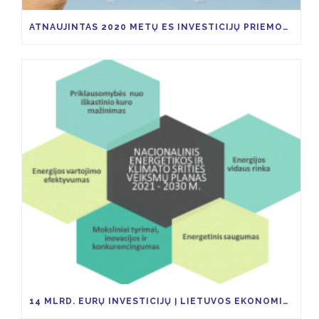
ATNAUJINTAS 2020 METŲ ES INVESTICIJŲ PRIEMONIŲ KVIETIMŲ TEIKTI PARAIŠKAS PLANAS
14 MLRD. EURŲ INVESTICIJŲ Į LIETUVOS EKONOMIKĄ TAM KAD IKI 2030 M. ŠESD SUMAŽĖTŲ 9 PROC.