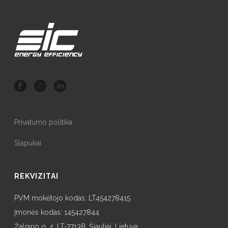
Privatumo politika
Slapukai
REKVIZITAI
PVM mokėtojo kodas: LT454278415
Įmonės kodas: 145427844
Žalgirio g. 4, LT-77138, Šiauliai, Lietuva