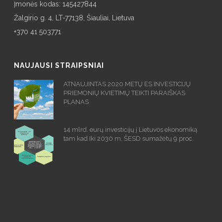
Įmonės kodas: 145427844
Žalgirio g. 4, LT-77138, Šiauliai, Lietuva
+370 41 503771
NAUJAUSI STRAIPSNIAI
ATNAUJINTAS 2020 METŲ ES INVESTICIJŲ
PRIEMONIŲ KVIETIMŲ TEIKTI PARAIŠKAS
PLANAS
14 mlrd. eurų investicijų į Lietuvos ekonomiką
tam kad Iki 2030 m. ŠESD sumažėtų 9 proc.