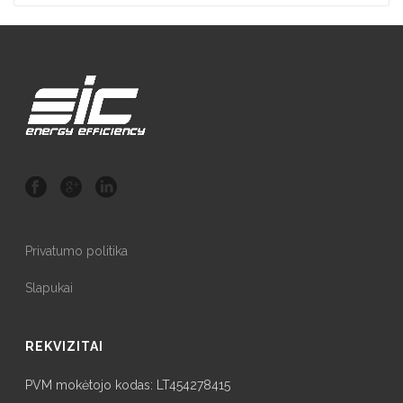
Privatumo politika
Slapukai
REKVIZITAI
PVM mokėtojo kodas: LT454278415