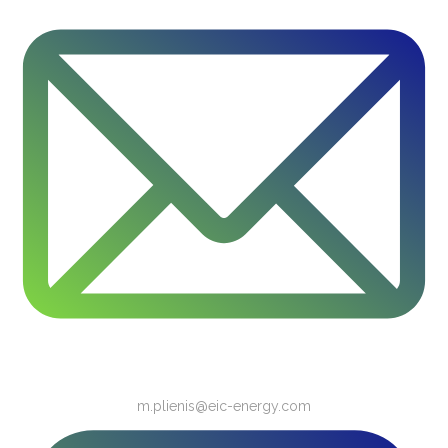
m.plienis@eic-energy.com