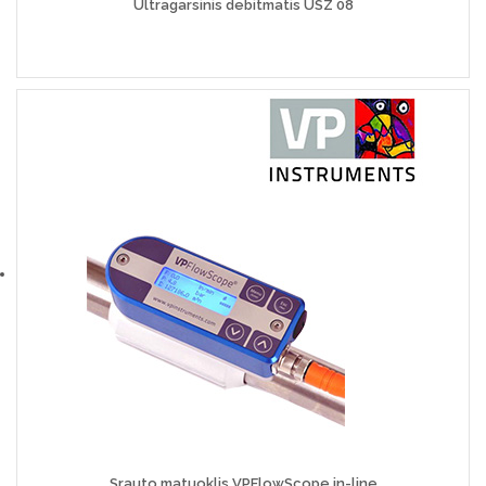
Ultragarsinis debitmatis USZ 08
Srauto matuoklis VPFlowScope in-line