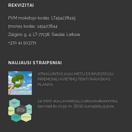
REKVIZITAI
PVM mokėtojo kodas: LT454278415
Įmonės kodas: 145427844
Žalgirio g. 4, LT-77138, Šiauliai, Lietuva
+370 41 503771
NAUJAUSI STRAIPSNIAI
ATNAUJINTAS 2020 METŲ ES INVESTICIJŲ
PRIEMONIŲ KVIETIMŲ TEIKTI PARAIŠKAS
PLANAS
14 mlrd. eurų investicijų į Lietuvos ekonomiką
tam kad Iki 2030 m. ŠESD sumažėtų 9 proc.