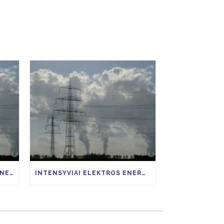
VIAP LENGVATA ELEKTROS ENERGIJAI IMLIAI PRAMONEI
INTENSYVIAI ELEKTROS ENERGIJĄ NAUDOJANČIŲ PRAMONĖS ŠAKŲ ĮMONĖS, GALĖTŲ SUSIGRĄŽINTI 85 PROCENTUS VIAP KAINOS