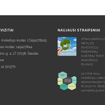
VIZITAI
NAUJAUSI STRAIPSNIAI
ATNAUJINTAS 2
 mokėtojo kodas: LT454278415
METŲ ES
nės kodas: 145427844
INVESTICIJŲ
PRIEMONIŲ
rio g. 4, LT-77138, Šiauliai,
KVIETIMŲ TEIKTI
uva
PARAIŠKAS
PLANAS
 41 503771
14 mlrd. eurų
investicijų į Lietu
ekonomiką tam 
Iki 2030 m. ŠES
sumažėtų 9 proc