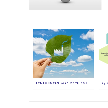
ATNAUJINTAS 2020 METŲ ES INVESTICIJŲ PRIEMONIŲ KVIETIMŲ TEIKTI PARAIŠKAS PLANAS