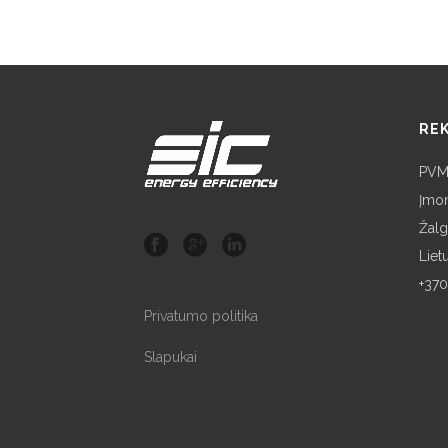
REK
PVM
Įmo
Žalgi
Liet
+370
Privatumo politika
Slapukai