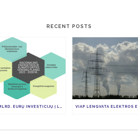
RECENT POSTS
14 MLRD. EURŲ INVESTICIJŲ Į LIETUVOS EKONOMIKĄ TAM KAD IKI 2030 M. ŠESD SUMAŽĖTŲ 9 PROC.