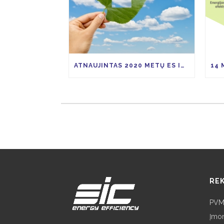
ATNAUJINTAS 2020 METŲ ES INVESTICIJŲ PRIEMONIŲ KVIETIMŲ TEIKTI PARAIŠKAS PLANAS
REK
PVM
Įmo