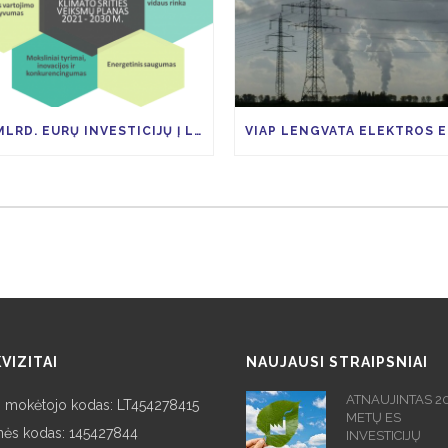
14 MLRD. EURŲ INVESTICIJŲ Į LIETUVOS EKONOMIKĄ TAM KAD IKI 2030 M. ŠESD SUMAŽĖTŲ 9 PROC.
VIZITAI
NAUJAUSI STRAIPSNIAI
ATNAUJINTAS 2
 mokėtojo kodas: LT454278415
METŲ ES
nės kodas: 145427844
INVESTICIJŲ