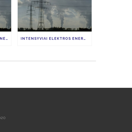
VIAP LENGVATA ELEKTROS ENERGIJAI IMLIAI PRAMONEI
INTENSYVIAI ELEKTROS ENERGIJĄ NAUDOJANČIŲ PRAMONĖS ŠAKŲ ĮMONĖS, GALĖTŲ SUSIGRĄŽINTI 85 PROCENTUS VIAP KAINOS
020