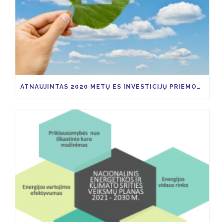
ATNAUJINTAS 2020 METŲ ES INVESTICIJŲ PRIEMONIŲ KVIETIMŲ TEIKTI PARAIŠKAS PLANAS