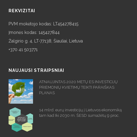
REKVIZITAI
PVM mokėtojo kodas: LT454278415
Įmonės kodas: 145427844
Žalgirio g. 4, LT-77138, Šiauliai, Lietuva
+370 41 503771
NAUJAUSI STRAIPSNIAI
ATNAUJINTAS 2020 METŲ ES INVESTICIJŲ
PRIEMONIŲ KVIETIMŲ TEIKTI PARAIŠKAS
PLANAS
14 mlrd. eurų investicijų į Lietuvos ekonomiką
tam kad Iki 2030 m. ŠESD sumažėtų 9 proc.