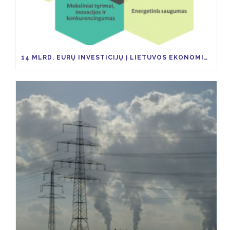
14 MLRD. EURŲ INVESTICIJŲ Į LIETUVOS EKONOMIKĄ TAM KAD IKI 2030 M. ŠESD SUMAŽĖTŲ 9 PROC.