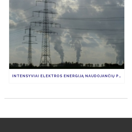
INTENSYVIAI ELEKTROS ENERGIJĄ NAUDOJANČIŲ PRAMONĖS ŠAKŲ ĮMONĖS, GALĖTŲ SUSIGRĄŽINTI 85 PROCENTUS VIAP KAINOS