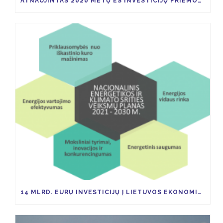
ATNAUJINTAS 2020 METŲ ES INVESTICIJŲ PRIEMONIŲ KVIETIMŲ TEIKTI PARAIŠKAS PLANAS
14 MLRD. EURŲ INVESTICIJŲ Į LIETUVOS EKONOMIKĄ TAM KAD IKI 2030 M. ŠESD SUMAŽĖTŲ 9 PROC.