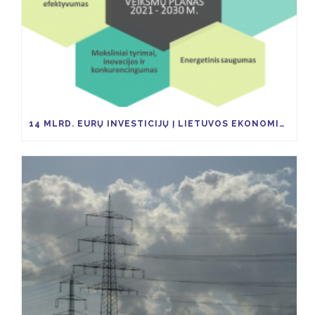
14 MLRD. EURŲ INVESTICIJŲ Į LIETUVOS EKONOMIKĄ TAM KAD IKI 2030 M. ŠESD SUMAŽĖTŲ 9 PROC.