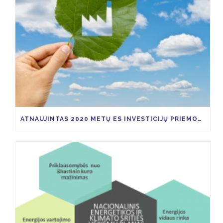
ATNAUJINTAS 2020 METŲ ES INVESTICIJŲ PRIEMONIŲ KVIETIMŲ TEIKTI PARAIŠKAS PLANAS