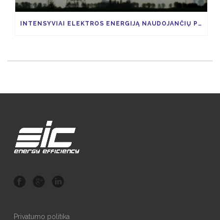
INTENSYVIAI ELEKTROS ENERGIJĄ NAUDOJANČIŲ PRAMONĖS ŠAKŲ ĮMONĖS, GALĖTŲ SUSIGRĄŽINTI 85 PROCENTUS VIAP KAINOS
Privatumo politika