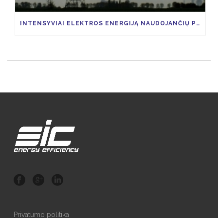
INTENSYVIAI ELEKTROS ENERGIJĄ NAUDOJANČIŲ PRAMONĖS ŠAKŲ ĮMONĖS, GALĖTŲ SUSIGRĄŽINTI 85 PROCENTUS VIAP KAINOS
Privatumo politika