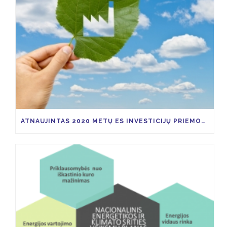
ATNAUJINTAS 2020 METŲ ES INVESTICIJŲ PRIEMONIŲ KVIETIMŲ TEIKTI PARAIŠKAS PLANAS