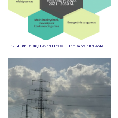
14 MLRD. EURŲ INVESTICIJŲ Į LIETUVOS EKONOMIKĄ TAM KAD IKI 2030 M. ŠESD SUMAŽĖTŲ 9 PROC.