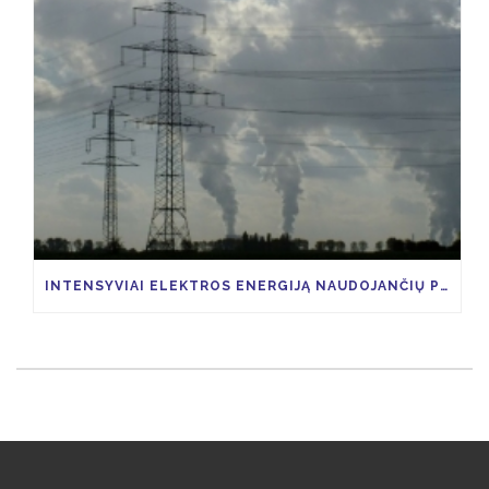
INTENSYVIAI ELEKTROS ENERGIJĄ NAUDOJANČIŲ PRAMONĖS ŠAKŲ ĮMONĖS, GALĖTŲ SUSIGRĄŽINTI 85 PROCENTUS VIAP KAINOS