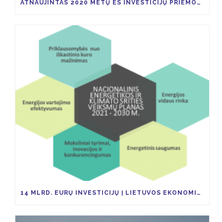
ATNAUJINTAS 2020 METŲ ES INVESTICIJŲ PRIEMONIŲ KVIETIMŲ TEIKTI PARAIŠKAS PLANAS
14 MLRD. EURŲ INVESTICIJŲ Į LIETUVOS EKONOMIKĄ TAM KAD IKI 2030 M. ŠESD SUMAŽĖTŲ 9 PROC.