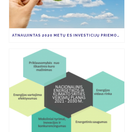
ATNAUJINTAS 2020 METŲ ES INVESTICIJŲ PRIEMONIŲ KVIETIMŲ TEIKTI PARAIŠKAS PLANAS