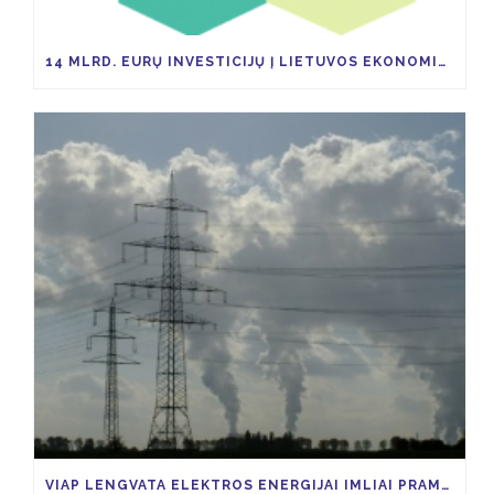
14 MLRD. EURŲ INVESTICIJŲ Į LIETUVOS EKONOMIKĄ TAM KAD IKI 2030 M. ŠESD SUMAŽĖTŲ 9 PROC.
VIAP LENGVATA ELEKTROS ENERGIJAI IMLIAI PRAMONEI