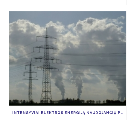
INTENSYVIAI ELEKTROS ENERGIJĄ NAUDOJANČIŲ PRAMONĖS ŠAKŲ ĮMONĖS, GALĖTŲ SUSIGRĄŽINTI 85 PROCENTUS VIAP KAINOS