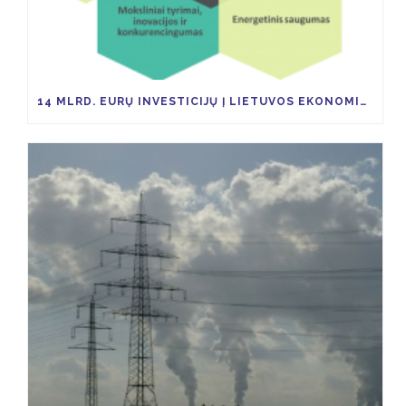
14 MLRD. EURŲ INVESTICIJŲ Į LIETUVOS EKONOMIKĄ TAM KAD IKI 2030 M. ŠESD SUMAŽĖTŲ 9 PROC.