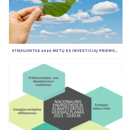
ATNAUJINTAS 2020 METŲ ES INVESTICIJŲ PRIEMONIŲ KVIETIMŲ TEIKTI PARAIŠKAS PLANAS