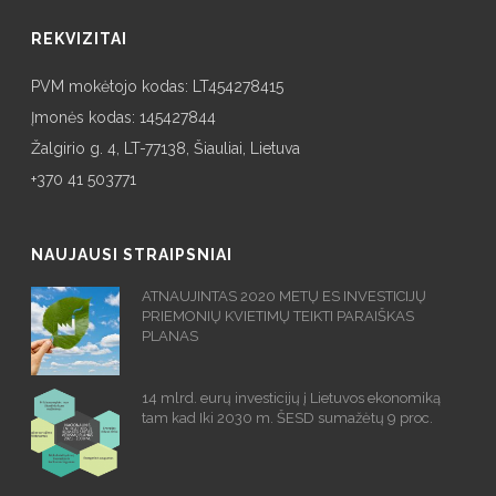
REKVIZITAI
PVM mokėtojo kodas: LT454278415
Įmonės kodas: 145427844
Žalgirio g. 4, LT-77138, Šiauliai, Lietuva
+370 41 503771
NAUJAUSI STRAIPSNIAI
ATNAUJINTAS 2020 METŲ ES INVESTICIJŲ
PRIEMONIŲ KVIETIMŲ TEIKTI PARAIŠKAS
PLANAS
14 mlrd. eurų investicijų į Lietuvos ekonomiką
tam kad Iki 2030 m. ŠESD sumažėtų 9 proc.