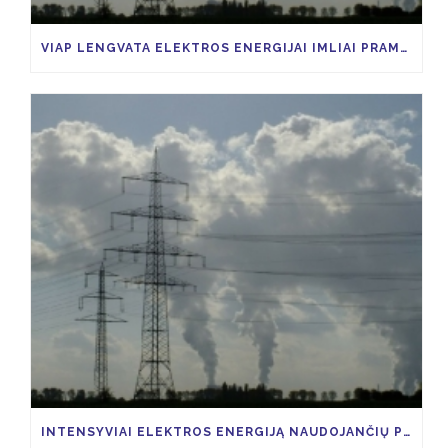
VIAP LENGVATA ELEKTROS ENERGIJAI IMLIAI PRAMONEI
INTENSYVIAI ELEKTROS ENERGIJĄ NAUDOJANČIŲ PRAMONĖS ŠAKŲ ĮMONĖS, GALĖTŲ SUSIGRĄŽINTI 85 PROCENTUS VIAP KAINOS