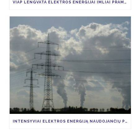
VIAP LENGVATA ELEKTROS ENERGIJAI IMLIAI PRAMONEI
INTENSYVIAI ELEKTROS ENERGIJĄ NAUDOJANČIŲ PRAMONĖS ŠAKŲ ĮMONĖS, GALĖTŲ SUSIGRĄŽINTI 85 PROCENTUS VIAP KAINOS