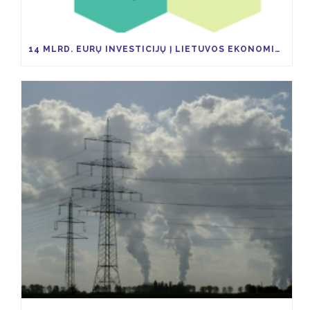
14 MLRD. EURŲ INVESTICIJŲ Į LIETUVOS EKONOMIKĄ TAM KAD IKI 2030 M. ŠESD SUMAŽĖTŲ 9 PROC.