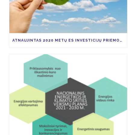
ATNAUJINTAS 2020 METŲ ES INVESTICIJŲ PRIEMONIŲ KVIETIMŲ TEIKTI PARAIŠKAS PLANAS