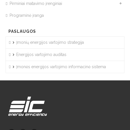
Pirminiai matavimo įrenginiai
Programinė įranga
PASLAUGOS
Įmonių energijos vartojimo strategija
Energijos vartojimo auditas
Įmonės energijos vartojimo informacinė sistema