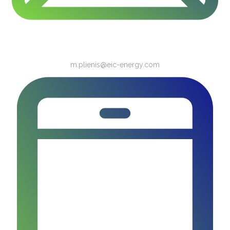
m.plienis@eic-energy.com