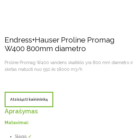
Endress+Hauser Proline Promag
W400 800mm diametro
Proline Promag W400 vandens skaitiklis yra 800 mm diametro ir
skirtas matuoti nuo 550 iki 18000 m3/h
Atsisiųsti kainininką
Aprašymas
Matavimai:
Slėgis
✓