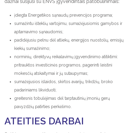
dažnai susijusi su ENVS įgyvendintais patobulinimais:
įdiegta Energetikos sąnaudų prevencijos programa;
sumažintu išteklių vartojimu, sumažėjusiomis gamybos ir
aptarnavimo sąnaudomis;
padidėjusiu pelnu dėl atliekų, energijos nuostolių, emisijų
kiekių sumažinimo;
norminių, direktyvų reikalavimų įgyvendinimo atitiktimi:
pritrauktos investicinės programos, pagerinti leistini
mokesčių atskaitymai ir jų sutaupymas;
sumažėjusios išlaidos, skirtos avarijų, trikdžių, broko
padariniams likviduoti;
greitesnis tobulėjimas dėl tarptautinių įmonių gerų
pavyzdžių patirties perkėlimo.
ATEITIES DARBAI