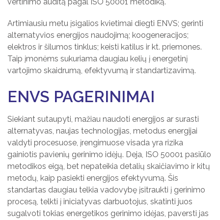
vertinimo auditą pagal ISO 50001 metodiką.
Artimiausiu metu įsigalios kvietimai diegti ENVS; gerinti
alternatyvios energijos naudojimą; koogeneracijos;
elektros ir šilumos tinklus; keisti katilus ir kt. priemones.
Taip įmonėms sukuriama daugiau kelių į energetinį
vartojimo skaidrumą, efektyvumą ir standartizavimą.
ENVS PAGERINIMAI
Siekiant sutaupyti, mažiau naudoti energijos ar surasti
alternatyvas, naujas technologijas, metodus energijai
valdyti procesuose, įrengimuose visada yra rizika
gainiotis pavienių gerinimo idėjų. Deja, ISO 50001 pasiūlo
metodikos eigą, bet nepateikia detalių skaičiavimo ir kitų
metodų, kaip pasiekti energijos efektyvumą. Šis
standartas daugiau telkia vadovybę įsitraukti į gerinimo
procesą, telkti į iniciatyvas darbuotojus, skatinti juos
sugalvoti tokias energetikos gerinimo idėjas, paversti jas