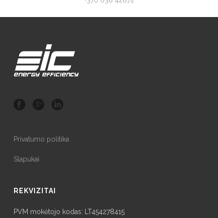
+370 638 42872
Privatumo politika
Slapukai
REKVIZITAI
PVM mokėtojo kodas: LT454278415