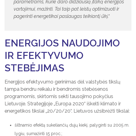
parametrams, kurie daro didžiausią įtaką energijos
vartojimui, mažinti. Tai taip pat leistų optimizuoti ir
pagerinti energetikai paslaugas teikiantį ūkį.“
ENERGIJOS NAUDOJIMO
IR EFEKTYVUMO
STEBĖJIMAS
Energijos efektyvumo gerinimas dėl valstybės tikslų
tampa bendru reikalu ir bendromis stebėsenos
programomis, skirtomis sekti tausojimo pokyčius
Lietuvoje. Strategijoje „Europa 2020“ iškelti klimato ir
energetikos tikslai „20/20/20“. Lietuvos užsibrėžti tikslai:
šiltnamio efektą sukeliančių dujų kiekį, palyginti su 2005 m.
lygiu, sumažinti 15 proc.;