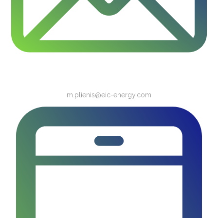
m.plienis@eic-energy.com