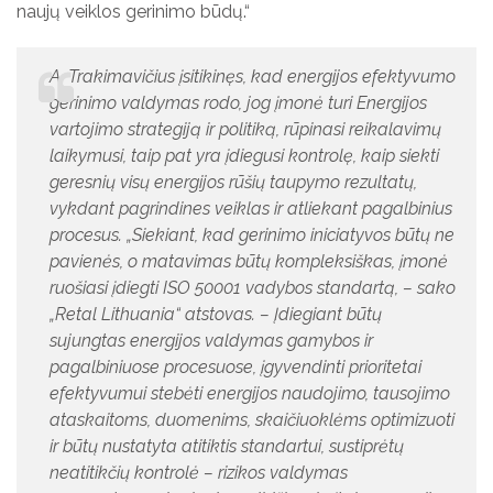
naujų veiklos gerinimo būdų.“
A. Trakimavičius įsitikinęs, kad energijos efektyvumo
gerinimo valdymas rodo, jog įmonė turi Energijos
vartojimo strategiją ir politiką, rūpinasi reikalavimų
laikymusi, taip pat yra įdiegusi kontrolę, kaip siekti
geresnių visų energijos rūšių taupymo rezultatų,
vykdant pagrindines veiklas ir atliekant pagalbinius
procesus. „Siekiant, kad gerinimo iniciatyvos būtų ne
pavienės, o matavimas būtų kompleksiškas, įmonė
ruošiasi įdiegti ISO 50001 vadybos standartą, – sako
„Retal Lithuania“ atstovas. – Įdiegiant būtų
sujungtas energijos valdymas gamybos ir
pagalbiniuose procesuose, įgyvendinti prioritetai
efektyvumui stebėti energijos naudojimo, tausojimo
ataskaitoms, duomenims, skaičiuoklėms optimizuoti
ir būtų nustatyta atitiktis standartui, sustiprėtų
neatitikčių kontrolė – rizikos valdymas