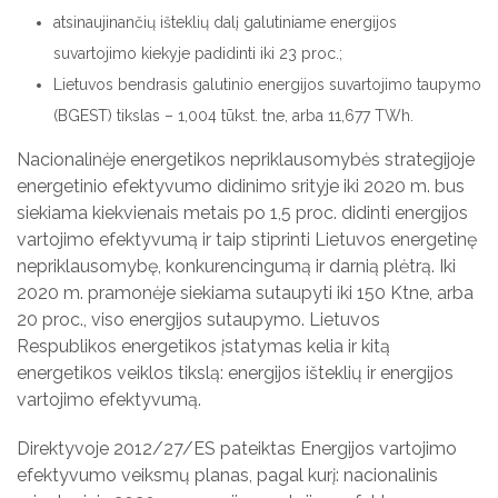
atsinaujinančių išteklių dalį galutiniame energijos
suvartojimo kiekyje padidinti iki 23 proc.;
Lietuvos bendrasis galutinio energijos suvartojimo taupymo
(BGEST) tikslas – 1,004 tūkst. tne, arba 11,677 ТWh.
Nacionalinėje energetikos nepriklausomybės strategijoje
energetinio efektyvumo didinimo srityje iki 2020 m. bus
siekiama kiekvienais metais po 1,5 proc. didinti energijos
vartojimo efektyvumą ir taip stiprinti Lietuvos energetinę
nepriklausomybę, konkurencingumą ir darnią plėtrą. Iki
2020 m. pramonėje siekiama sutaupyti iki 150 Ktne, arba
20 proc., viso energijos sutaupymo. Lietuvos
Respublikos energetikos įstatymas kelia ir kitą
energetikos veiklos tikslą: energijos išteklių ir energijos
vartojimo efektyvumą.
Direktyvoje 2012/27/ЕS pateiktas Energijos vartojimo
efektyvumo veiksmų planas, pagal kurį: nacionalinis