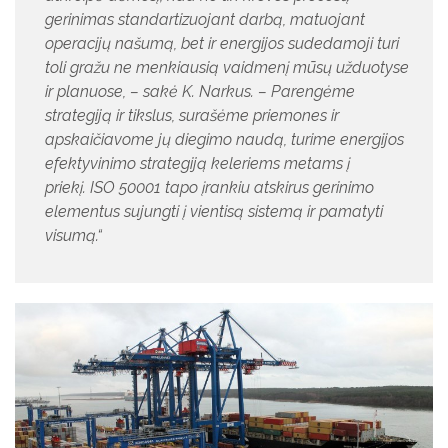
gerinimas standartizuojant darbą, matuojant
operacijų našumą, bet ir energijos sudedamoji turi
toli gražu ne menkiausią vaidmenį mūsų užduotyse
ir planuose, – sakė K. Narkus. – Parengėme
strategiją ir tikslus, surašėme priemones ir
apskaičiavome jų diegimo naudą, turime energijos
efektyvinimo strategiją keleriems metams į
priekį. ISO 50001 tapo įrankiu atskirus gerinimo
elementus sujungti į vientisą sistemą ir pamatyti
visumą.“