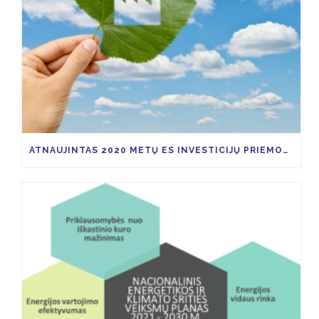
ATNAUJINTAS 2020 METŲ ES INVESTICIJŲ PRIEMONIŲ KVIETIMŲ TEIKTI PARAIŠKAS PLANAS