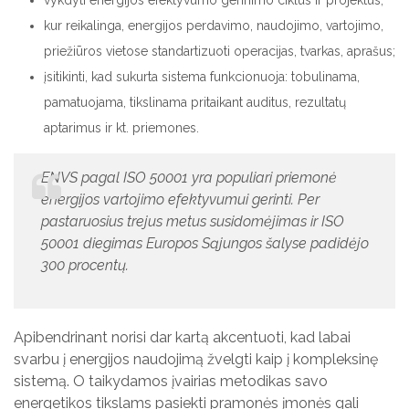
kur reikalinga, energijos perdavimo, naudojimo, vartojimo,
priežiūros vietose standartizuoti operacijas, tvarkas, aprašus;
įsitikinti, kad sukurta sistema funkcionuoja: tobulinama,
pamatuojama, tikslinama pritaikant auditus, rezultatų
aptarimus ir kt. priemones.
ENVS pagal ISO 50001 yra populiari priemonė
energijos vartojimo efektyvumui gerinti. Per
pastaruosius trejus metus susidomėjimas ir ISO
50001 diegimas Еuropos Sąjungos šalyse padidėjo
300 procentų.
Apibendrinant norisi dar kartą akcentuoti, kad labai
svarbu į energijos naudojimą žvelgti kaip į kompleksinę
sistemą. O taikydamos įvairias metodikas savo
energetikos tikslams pasiekti pramonės įmonės gali