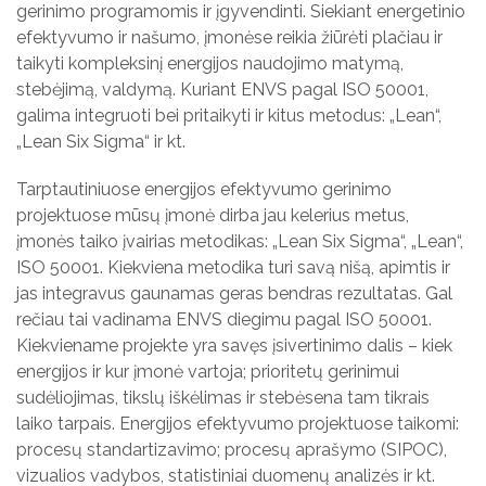
gerinimo programomis ir įgyvendinti. Siekiant energetinio
efektyvumo ir našumo, įmonėse reikia žiūrėti plačiau ir
taikyti kompleksinį energijos naudojimo matymą,
stebėjimą, valdymą. Kuriant ENVS pagal ISO 50001,
galima integruoti bei pritaikyti ir kitus metodus: „Lean“,
„Lean Six Sigma“ ir kt.
Tarptautiniuose energijos efektyvumo gerinimo
projektuose mūsų įmonė dirba jau kelerius metus,
įmonės taiko įvairias metodikas: „Lean Six Sigma“, „Lean“,
ISO 50001. Kiekviena metodika turi savą nišą, apimtis ir
jas integravus gaunamas geras bendras rezultatas. Gal
rečiau tai vadinama ENVS diegimu pagal ISO 50001.
Kiekviename projekte yra savęs įsivertinimo dalis – kiek
energijos ir kur įmonė vartoja; prioritetų gerinimui
sudėliojimas, tikslų iškėlimas ir stebėsena tam tikrais
laiko tarpais. Energijos efektyvumo projektuose taikomi:
procesų standartizavimo; procesų aprašymo (SIPOC),
vizualios vadybos, statistiniai duomenų analizės ir kt.