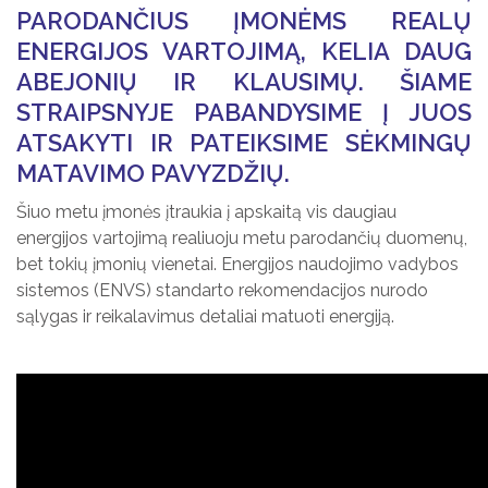
PARODANČIUS ĮMONĖMS REALŲ
ENERGIJOS VARTOJIMĄ, KELIA DAUG
ABEJONIŲ IR KLAUSIMŲ. ŠIAME
STRAIPSNYJE PABANDYSIME Į JUOS
ATSAKYTI IR PATEIKSIME SĖKMINGŲ
MATAVIMO PAVYZDŽIŲ.
Šiuo metu įmonės įtraukia į apskaitą vis daugiau
energijos vartojimą realiuoju metu parodančių duomenų,
bet tokių įmonių vienetai. Energijos naudojimo vadybos
sistemos (ENVS) standarto rekomendacijos nurodo
sąlygas ir reikalavimus detaliai matuoti energiją.