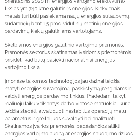
orientacinis 2020 m. еnergijos vartojimo efektyvumo
tikslas yra 740 ktne galutinės energijos. Kiekvienais
metais turi būti pasiekiama naujų energijos sutaupymų,
sudarančių bent 1,5 proc. vidutinių metinių energijos
pardavimų kiekių galutiniams vartotojams.
Skelbiamos energijos galutinio vartojimo priemonės.
Pramonės sektorius skatinamas įvairiomis priemonėmis
prisidėti, kad būtų pasiekti nacionaliniai energijos
vartojimo tikslai.
Įmonėse taikomos technologijos jau dažnai leidžia
matyti energijos suvartojimą, paskirstymą įrenginiams ir
valdyti energijos perdavimo tinklus. Pradedami taikyti
realiuoju laiku veikiantys darbo vietose matuokliai, kurie
leidžia stebėti, atvaizduoti nestabilius operacijų metu
parametrus ir greitai juos suvaldyti bei analizuoti.
Skatinamos įvairios priemonės, padėsiančios atlikti
energijos vartojimo auditą ar energijos naudojimo rizikos