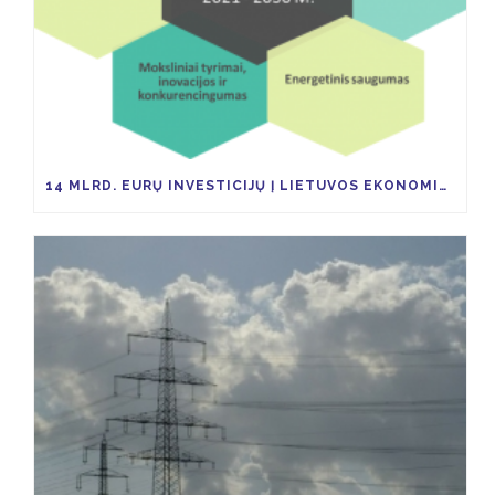
14 MLRD. EURŲ INVESTICIJŲ Į LIETUVOS EKONOMIKĄ TAM KAD IKI 2030 M. ŠESD SUMAŽĖTŲ 9 PROC.