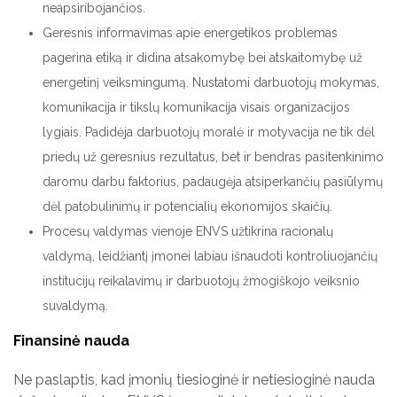
neapsiribojančios.
Geresnis informavimas apie energetikos problemas
pagerina etiką ir didina atsakomybę bei atskaitomybę už
energetinį veiksmingumą. Nustatomi darbuotojų mokymas,
komunikacija ir tikslų komunikacija visais organizacijos
lygiais. Padidėja darbuotojų moralė ir motyvacija ne tik dėl
priedų už geresnius rezultatus, bet ir bendras pasitenkinimo
daromu darbu faktorius, padaugėja atsiperkančių pasiūlymų
dėl patobulinimų ir potencialių ekonomijos skaičių.
Procesų valdymas vienoje ENVS užtikrina racionalų
valdymą, leidžiantį įmonei labiau išnaudoti kontroliuojančių
institucijų reikalavimų ir darbuotojų žmogiškojo veiksnio
suvaldymą.
Finansinė nauda
Ne paslaptis, kad įmonių tiesioginė ir netiesioginė nauda