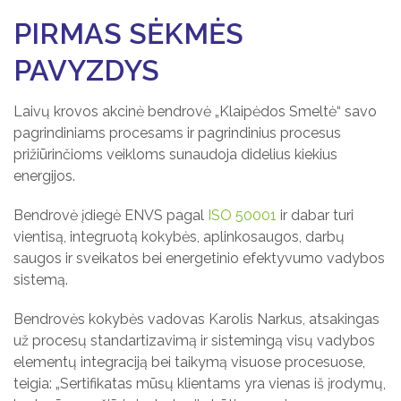
PIRMAS SĖKMĖS
PAVYZDYS
Laivų krovos akcinė bendrovė „Klaipėdos Smeltė“ savo
pagrindiniams procesams ir pagrindinius procesus
prižiūrinčioms veikloms sunaudoja didelius kiekius
energijos.
Bendrovė įdiegė ENVS pagal
ISO 50001
ir dabar turi
vientisą, integruotą kokybės, aplinkosaugos, darbų
saugos ir sveikatos bei energetinio efektyvumo vadybos
sistemą.
Bendrovės kokybės vadovas Karolis Narkus, atsakingas
už procesų standartizavimą ir sistemingą visų vadybos
elementų integraciją bei taikymą visuose procesuose,
teigia: „Sertifikatas mūsų klientams yra vienas iš įrodymų,