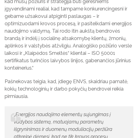
kad mūsų požiūris ir strategija būti geresniems
įgyvendinami realiai, kad tampame konkurencingesni ir
gebame užsakovui atpiginti paslaugas – ir
optimizuodami krovos procesą, ir pasitelkdami energijos
naudojimo valdymą. Tai rodo itin aukštą bendrovės
brandą ir indėlį į socialinę atsakomybę klientų, žmonių,
aplinkos ir valstybės atžvilgiu. Analogiško požiūrio versle
laikosi ir „Klaipėdos Smeltės“ klientai – ISO 50001
sertifikatus turinčios laivybos linijos, gabenančios jūrinius
konteinerius.“
Pašnekovas teigia, kad, įdiegę ENVS, skaidriau pamatė,
kokių technologinių ir darbo pokyčių bendrovei reikia
pirmiausia.
„Energijos naudojimo elementų sujungimas į
vadybos sistemą, matuojamų parametrų
išgryninimas ir duomenų moduliacijų peržiūra
atkreipė dėmesį, kad ne tik krovos procesų