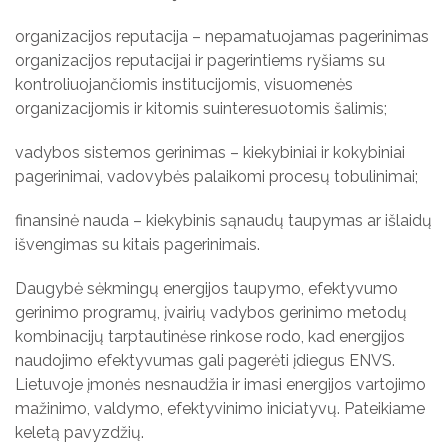
organizacijos reputacija – nepamatuojamas pagerinimas
organizacijos reputacijai ir pagerintiems ryšiams su
kontroliuojančiomis institucijomis, visuomenės
organizacijomis ir kitomis suinteresuotomis šalimis;
vadybos sistemos gerinimas – kiekybiniai ir kokybiniai
pagerinimai, vadovybės palaikomi procesų tobulinimai;
finansinė nauda – kiekybinis sąnaudų taupymas ar išlaidų
išvengimas su kitais pagerinimais.
Daugybė sėkmingų energijos taupymo, efektyvumo
gerinimo programų, įvairių vadybos gerinimo metodų
kombinacijų tarptautinėse rinkose rodo, kad energijos
naudojimo efektyvumas gali pagerėti įdiegus ENVS.
Lietuvoje įmonės nesnaudžia ir imasi energijos vartojimo
mažinimo, valdymo, efektyvinimo iniciatyvų. Pateikiame
keletą pavyzdžių.