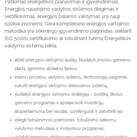
Patikimas energetikos planavimas ir įgyvendinimas,
Energijos naudojimo vadybos sistemos diegimas ir
sertifikavimas, energijos balanso valdymas yra nauji
iššūkiai įmonėms. Gera kompleksinė energijos vartojimo
metodika yra sėkmingo įgyvendinimo pagrindas, siekiant
ISO 50001 sertifikavimo ar tobulinant turimą Energetikos
valdymo sistemą reikia:
atlikti energijos vartojimo auditą. Nustatyti įmonės gerinimo
startą, gerinimo atskaitos taškus;
esamų procesų, vadybos sistemų, technologijų pagrindu
sukurti energijos vartojimo stebėsenos sistemą;
nustatyti energijos vartojimo strategiją – politiką, tikslus,
gerinimo programas ir apskaičiuoti investicijų
atsiperkamumą bei naudas, sureitinguoti ir patvirtinti jas;
įdiegti tobulinimosi priemones: tobulinimo veiksmų
vykdymo metodikas ir mokymosi programas;
vykdyti energijos efektyvumo gerinimo ciklus ir projektus;