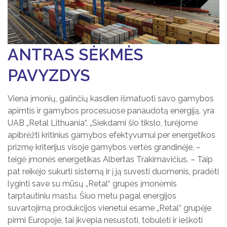
ANTRAS SĖKMĖS
PAVYZDYS
Viena įmonių, galinčių kasdien išmatuoti savo gamybos
apimtis ir gamybos procesuose panaudotą energiją, yra
UAB „Retal Lithuania“. „Siekdami šio tikslo, turėjome
apibrėžti kritinius gamybos efektyvumui per energetikos
prizmę kriterijus visoje gamybos vertės grandinėje, –
teigė įmonės energetikas Albertas Trakimavičius. – Taip
pat reikėjo sukurti sistemą ir į ją suvesti duomenis, pradėti
lyginti save su mūsų „Retal“ grupės įmonėmis
tarptautiniu mastu. Šiuo metu pagal energijos
suvartojimą produkcijos vienetui esame „Retal“ grupėje
pirmi Europoje, tai įkvepia nesustoti, tobulėti ir ieškoti