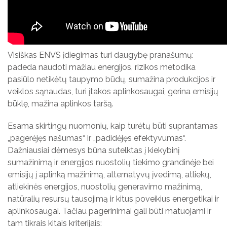
Visiškas ENVS įdiegimas turi daugybę pranašumų:
padeda naudoti mažiau energijos, rizikos metodika
pasiūlo netikėtų taupymo būdų, sumažina produkcijos ir
veiklos sąnaudas, turi įtakos aplinkosaugai, gerina emisijų
būklę, mažina aplinkos taršą.
Esama skirtingų nuomonių, kaip turėtų būti suprantamas
„pagerėjęs našumas“ ir „padidėjęs efektyvumas“.
Dažniausiai dėmesys būna sutelktas į kiekybinį
sumažinimą ir energijos nuostolių tiekimo grandinėje bei
emisijų į aplinką mažinimą, alternatyvų įvedimą, atliekų,
atliekinės energijos, nuostolių generavimo mažinimą,
natūralių resursų tausojimą ir kitus poveikius energetikai ir
aplinkosaugai. Tačiau pagerinimai gali būti matuojami ir
tam tikrais kitais kriterijais: