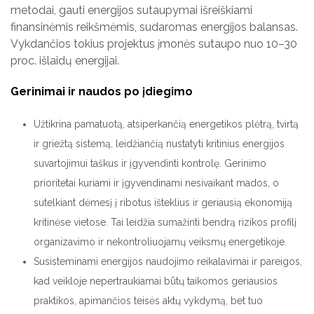
metodai, gauti energijos sutaupymai išreiškiami
finansinėmis reikšmėmis, sudaromas energijos balansas.
Vykdančios tokius projektus įmonės sutaupo nuo 10–30
proc. išlaidų energijai.
Gerinimai ir naudos po įdiegimo
Užtikrina pamatuotą, atsiperkančią energetikos plėtrą, tvirtą
ir griežtą sistemą, leidžiančią nustatyti kritinius energijos
suvartojimui taškus ir įgyvendinti kontrolę. Gerinimo
prioritetai kuriami ir įgyvendinami nesivaikant mados, o
sutelkiant dėmesį į ribotus išteklius ir geriausią ekonomiją
kritinėse vietose. Tai leidžia sumažinti bendrą rizikos profilį
organizavimo ir nekontroliuojamų veiksmų energetikoje.
Susisteminami energijos naudojimo reikalavimai ir pareigos,
kad veikloje nepertraukiamai būtų taikomos geriausios
praktikos, apimančios teisės aktų vykdymą, bet tuo