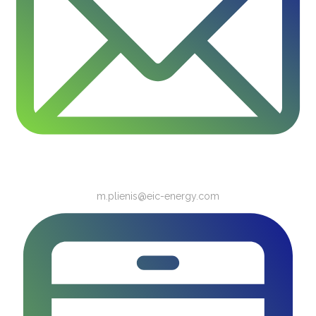
m.plienis@eic-energy.com