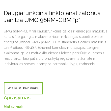
Daugiafunkcinis tinklo analizatorius
Janitza UMG 96RM-CBM *p*
UMG 96RM-CBM tai daugiafunkcinis galios ir energijos matuoklis
kuris siūlo galingas matavimo ribas, reikalingas stebėti elektros
energijos įrangai. UMG 96RM- CBM standartinis galios matuoklis
turi Profibus, RS-485, Ethernet komukavimo sąsajas. Lengvai
skaitomas galios matuoklio ekranas leidžia peržiūrėti duomenis
realiu laiku. Taip pat siūlo pritaikytą registravimą žurnale ir
individualias srovės ir įtampos harmonikų lygių rodmenis.
Atsisiųsti kainininką
Aprašymas
Matavimai: