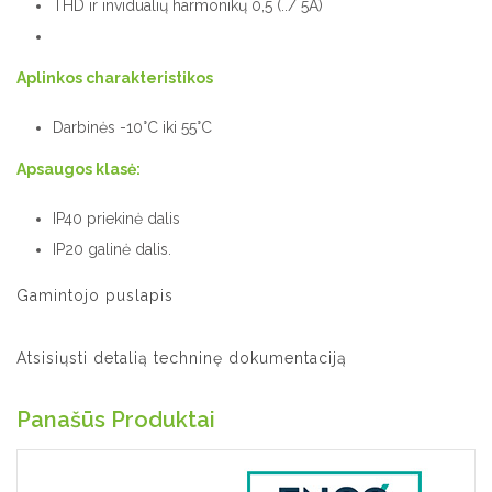
THD ir invidualių harmonikų 0,5 (../ 5A)
Aplinkos charakteristikos
Darbinės -10°C iki 55°C
Apsaugos klasė:
IP40 priekinė dalis
IP20 galinė dalis.
Gamintojo puslapis
Atsisiųsti detalią techninę dokumentaciją
Panašūs Produktai