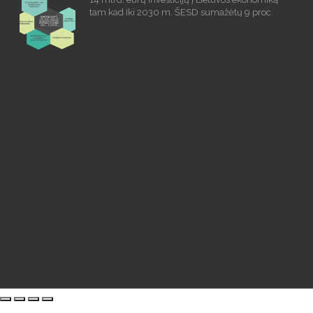
tam kad Iki 2030 m. ŠESD sumažėtų 9 proc.