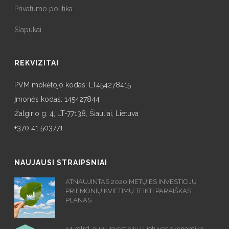
Privatumo politika
Slapukai
REKVIZITAI
PVM mokėtojo kodas: LT454278415
Įmonės kodas: 145427844
Žalgirio g. 4, LT-77138, Šiauliai, Lietuva
+370 41 503771
NAUJAUSI STRAIPSNIAI
ATNAUJINTAS 2020 METŲ ES INVESTICIJŲ
PRIEMONIŲ KVIETIMŲ TEIKTI PARAIŠKAS
PLANAS
14 mlrd. eurų investicijų į Lietuvos ekonomiką