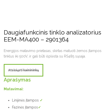
Daugiafunkcinis tinklo analizatorius
EEM-MA400 – 2901364
Energijos matavimo prietasas, skirtas matuoti žemos įtampos
tinklus iki 500V, ir gali būti išplėsta su RS485 sąsaja.
Atsisiųsti kainininką
Aprašymas
Matavimai:
Linijinės įtampos
✓
Fazinės įtampos
✓