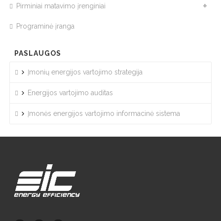
Pirminiai matavimo įrenginiai
Programinė įranga
PASLAUGOS
Įmonių energijos vartojimo strategija
Energijos vartojimo auditas
Įmonės energijos vartojimo informacinė sistema