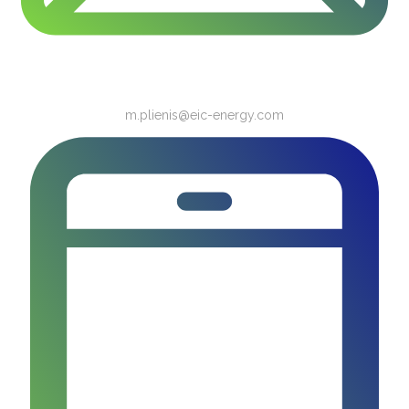
m.plienis@eic-energy.com