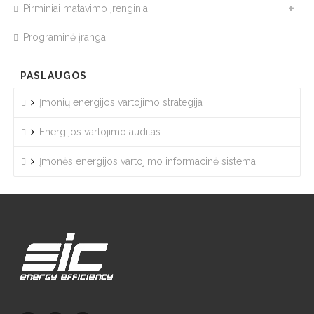
Pirminiai matavimo įrenginiai
Programinė įranga
PASLAUGOS
Įmonių energijos vartojimo strategija
Energijos vartojimo auditas
Įmonės energijos vartojimo informacinė sistema