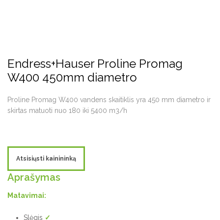
Endress+Hauser Proline Promag
W400 450mm diametro
Proline Promag W400 vandens skaitiklis yra 450 mm diametro ir
skirtas matuoti nuo 180 iki 5400 m3/h
Atsisiųsti kainininką
Aprašymas
Matavimai:
Slėgis
✓