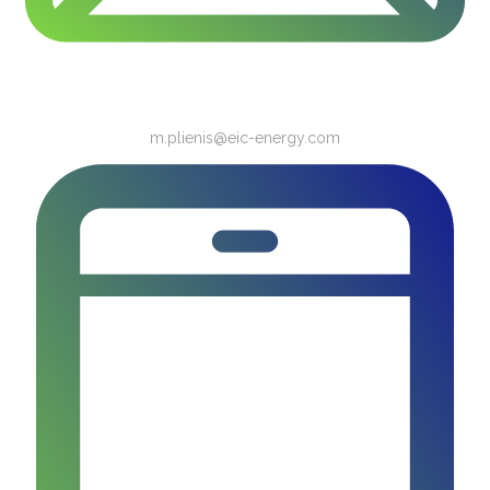
m.plienis@eic-energy.com