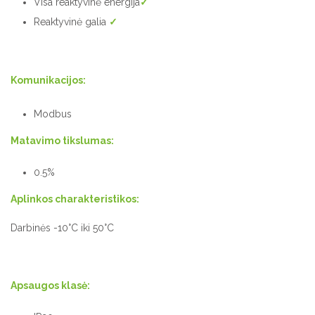
Visa reaktyvinė energija
✓
Reaktyvinė galia
✓
Komunikacijos:
Modbus
Matavimo tikslumas:
0.5%
Aplinkos charakteristikos:
Darbinės -10°C iki 50°C
Apsaugos klasė: