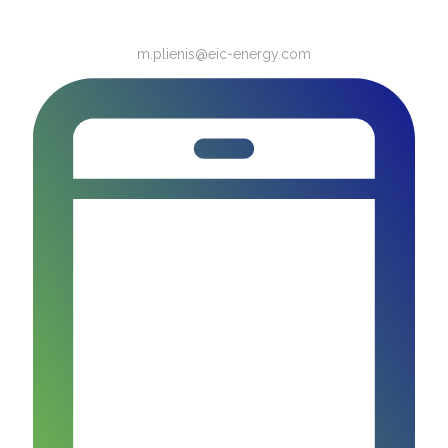
m.plienis@eic-energy.com