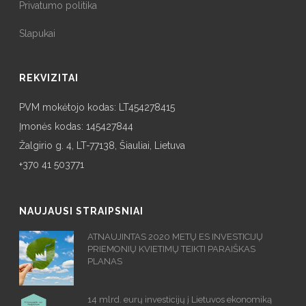
Privatumo politika
Slapukai
REKVIZITAI
PVM mokėtojo kodas: LT454278415
Įmonės kodas: 145427844
Žalgirio g. 4, LT-77138, Šiauliai, Lietuva
+370 41 503771
NAUJAUSI STRAIPSNIAI
ATNAUJINTAS 2020 METŲ ES INVESTICIJŲ
PRIEMONIŲ KVIETIMŲ TEIKTI PARAIŠKAS
PLANAS
14 mlrd. eurų investicijų į Lietuvos ekonomiką