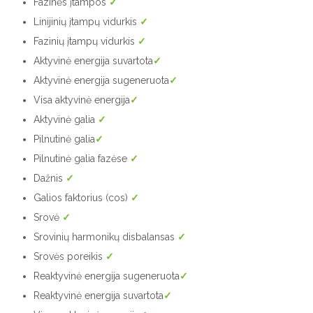
Fazinės įtampos
✓
Linijinių įtampų vidurkis
✓
Fazinių įtampų vidurkis
✓
Aktyvinė energija suvartota
✓
Aktyvinė energija sugeneruota
✓
Visa aktyvinė energija
✓
Aktyvinė galia
✓
Pilnutinė galia
✓
Pilnutinė galia fazėse
✓
Dažnis
✓
Galios faktorius (cos)
✓
Srovė
✓
Srovinių harmonikų disbalansas
✓
Srovės poreikis
✓
Reaktyvinė energija sugeneruota
✓
Reaktyvinė energija suvartota
✓