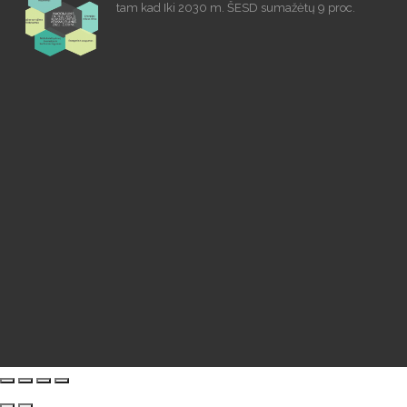
tam kad Iki 2030 m. ŠESD sumažėtų 9 proc.