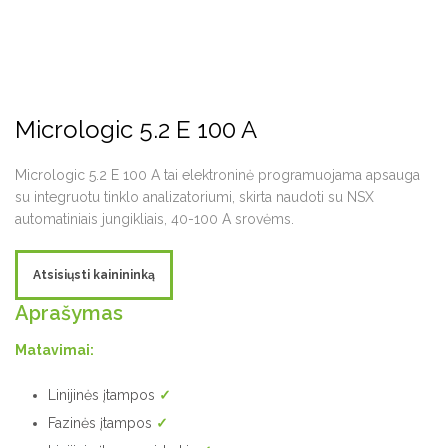
Micrologic 5.2 E 100 A
Micrologic 5.2 E 100 A tai elektroninė programuojama apsauga
su integruotu tinklo analizatoriumi, skirta naudoti su NSX
automatiniais jungikliais, 40-100 A srovėms.
Atsisiųsti kainininką
Aprašymas
Matavimai:
Linijinės įtampos
✓
Fazinės įtampos
✓