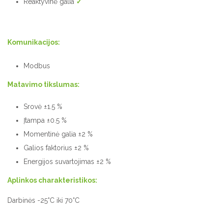
Reaktyvinė galia
✓
Komunikacijos:
Modbus
Matavimo tikslumas:
Srovė ±1.5 %
Įtampa ±0.5 %
Momentinė galia ±2 %
Galios faktorius ±2 %
Energijos suvartojimas ±2 %
Aplinkos charakteristikos:
Darbinės -25°C iki 70°C