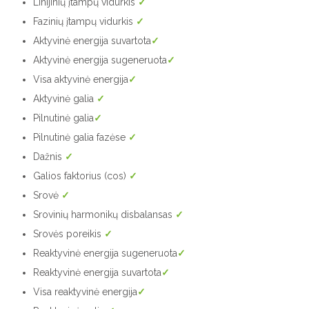
Linijinių įtampų vidurkis
✓
Fazinių įtampų vidurkis
✓
Aktyvinė energija suvartota
✓
Aktyvinė energija sugeneruota
✓
Visa aktyvinė energija
✓
Aktyvinė galia
✓
Pilnutinė galia
✓
Pilnutinė galia fazėse
✓
Dažnis
✓
Galios faktorius (cos)
✓
Srovė
✓
Srovinių harmonikų disbalansas
✓
Srovės poreikis
✓
Reaktyvinė energija sugeneruota
✓
Reaktyvinė energija suvartota
✓
Visa reaktyvinė energija
✓