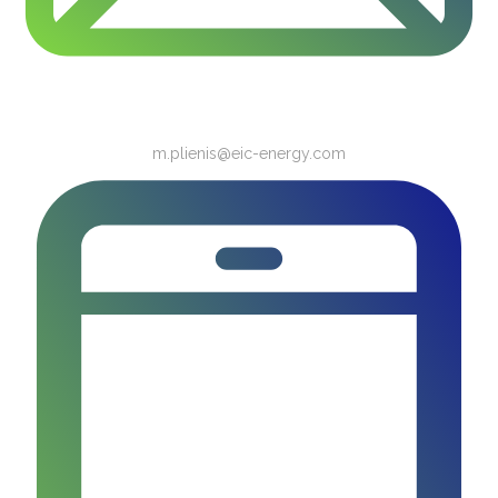
m.plienis@eic-energy.com