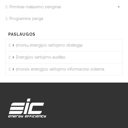
Pirminiai matavimo įrenginiai
Programinė įranga
PASLAUGOS
Įmonių energijos vartojimo strategija
Energijos vartojimo auditas
Įmonės energijos vartojimo informacinė sistema