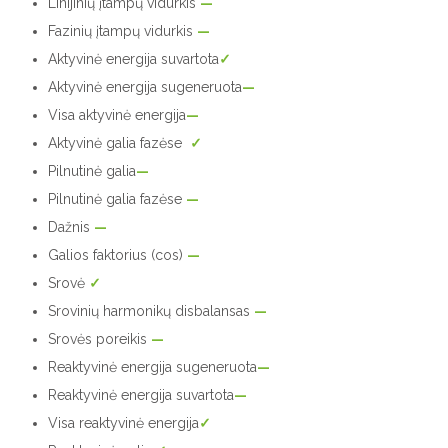
Linijinių įtampų vidurkis
—
Fazinių įtampų vidurkis
—
Aktyvinė energija suvartota
✓
Aktyvinė energija sugeneruota
—
Visa aktyvinė energija
—
Aktyvinė galia fazėse
✓
Pilnutinė galia
—
Pilnutinė galia fazėse
—
Dažnis
—
Galios faktorius (cos)
—
Srovė
✓
Srovinių harmonikų disbalansas
—
Srovės poreikis
—
Reaktyvinė energija sugeneruota
—
Reaktyvinė energija suvartota
—
Visa reaktyvinė energija
✓