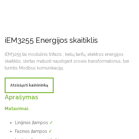
iEM3255 Energijos skaitiklis
iEM3255 tai modulinis trifazis , kelių tarifų, elektros energijos
skaitiklis, skirtas matuoti naudojant srovės transformatorius, bei
turintis Modbus komunikaciją.
Atsisiųsti kainininką
Aprašymas
Matavimai:
Linijinės įtampos
✓
Fazinės įtampos
✓