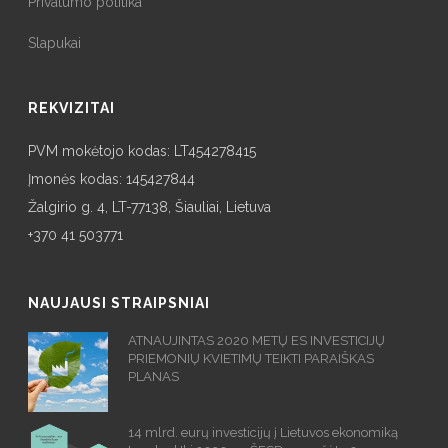
Privatumo politika
Slapukai
REKVIZITAI
PVM mokėtojo kodas: LT454278415
Įmonės kodas: 145427844
Žalgirio g. 4, LT-77138, Šiauliai, Lietuva
+370 41 503771
NAUJAUSI STRAIPSNIAI
ATNAUJINTAS 2020 METŲ ES INVESTICIJŲ
PRIEMONIŲ KVIETIMŲ TEIKTI PARAIŠKAS
PLANAS
14 mlrd. eurų investicijų į Lietuvos ekonomiką