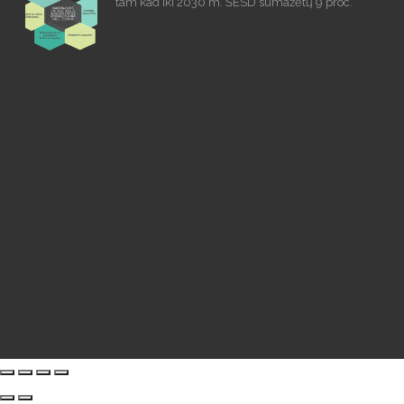
tam kad Iki 2030 m. ŠESD sumažėtų 9 proc.