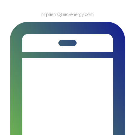
m.plienis@eic-energy.com