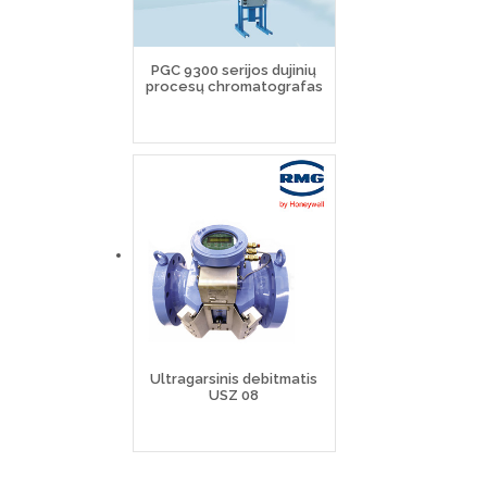
PGC 9300 serijos dujinių
procesų chromatografas
Ultragarsinis debitmatis
USZ 08