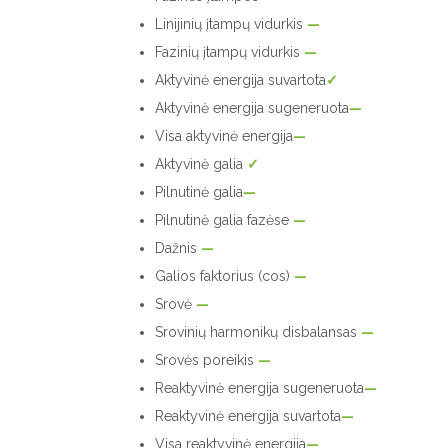
Linijinių įtampų vidurkis
—
Fazinių įtampų vidurkis
—
Aktyvinė energija suvartota
✓
Aktyvinė energija sugeneruota
—
Visa aktyvinė energija
—
Aktyvinė galia
✓
Pilnutinė galia
—
Pilnutinė galia fazėse
—
Dažnis
—
Galios faktorius (cos)
—
Srovė
—
Srovinių harmonikų disbalansas
—
Srovės poreikis
—
Reaktyvinė energija sugeneruota
—
Reaktyvinė energija suvartota
—
Visa reaktyvinė energija
—