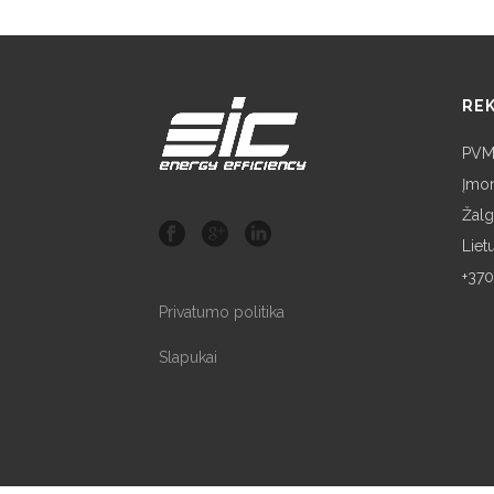
REK
PVM
Įmo
Žalgi
Liet
+370
Privatumo politika
Slapukai