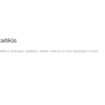
itiklis
lektros energijos skaitiklis, skirtas matuoti sroves,naudojant srovės