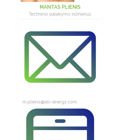
MANTAS PLIENIS
n
o
Techninio palaikymo inžinierius
k
m.plienis@eic-energy.com