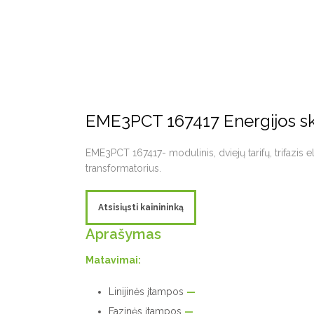
EME3PCT 167417 Energijos ska
EME3PCT 167417- modulinis, dviejų tarifų, trifazis e
transformatorius.
Atsisiųsti kainininką
Aprašymas
Matavimai:
Linijinės įtampos
—
Fazinės įtampos
—