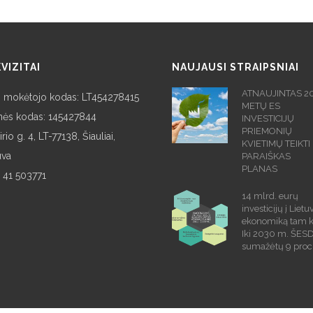
VIZITAI
NAUJAUSI STRAIPSNIAI
ATNAUJINTAS 2
 mokėtojo kodas: LT454278415
METŲ ES
nės kodas: 145427844
INVESTICIJŲ
PRIEMONIŲ
rio g. 4, LT-77138, Šiauliai,
KVIETIMŲ TEIKTI
uva
PARAIŠKAS
PLANAS
 41 503771
14 mlrd. eurų
investicijų į Lietu
ekonomiką tam 
Iki 2030 m. ŠES
sumažėtų 9 proc