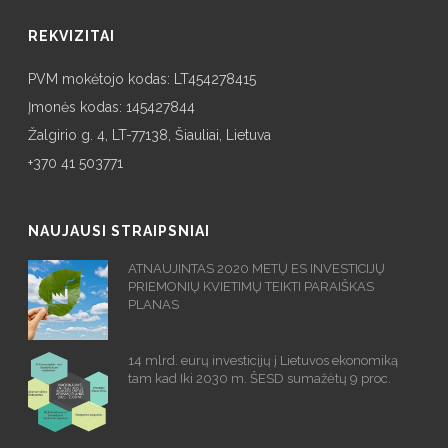
REKVIZITAI
PVM mokėtojo kodas: LT454278415
Įmonės kodas: 145427844
Žalgirio g. 4, LT-77138, Šiauliai, Lietuva
+370 41 503771
NAUJAUSI STRAIPSNIAI
ATNAUJINTAS 2020 METŲ ES INVESTICIJŲ
PRIEMONIŲ KVIETIMŲ TEIKTI PARAIŠKAS
PLANAS
14 mlrd. eurų investicijų į Lietuvos ekonomiką
tam kad Iki 2030 m. ŠESD sumažėtų 9 proc.