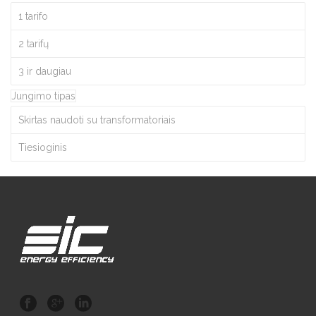
1 tarifo
2 tarifų
3 ir daugiau
Jungimo tipas
Skirtas naudoti su transformatoriais
Tiesioginis