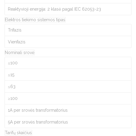
Reaktyvioji energija: 2 klasė pagal IEC 62053-23
Elektros tiekimo sistemos tipas
Trifazis
Vienfazis
Nominali srovė
≤100
≤15
≤63
≥100
1A per srovės transformatorius
5A per srovės transformatorius
Tarifų skaičius