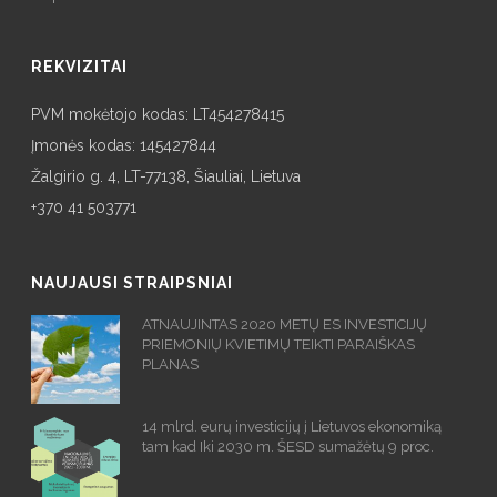
REKVIZITAI
PVM mokėtojo kodas: LT454278415
Įmonės kodas: 145427844
Žalgirio g. 4, LT-77138, Šiauliai, Lietuva
+370 41 503771
NAUJAUSI STRAIPSNIAI
ATNAUJINTAS 2020 METŲ ES INVESTICIJŲ
PRIEMONIŲ KVIETIMŲ TEIKTI PARAIŠKAS
PLANAS
14 mlrd. eurų investicijų į Lietuvos ekonomiką
tam kad Iki 2030 m. ŠESD sumažėtų 9 proc.