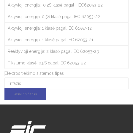
Aktyvioji energija: 0.2S klasė pagal IEC62053-22
Aktyvioji energija: 0.5S klasė pagal IEC 62053-22
Aktyvioji energija: 1 klasė pagal IEC 61557-12
Aktyvioji energija: 1 klasė pagal IEC 62053-21
Reaktyvioji energija: 2 klasė pagal IEC 62053-23
Tikslumo klasė: 0,5S pagal IEC 62053-22
Elektros tiekimo sistemos tipas
Trifazis
Pašalinti filtrus