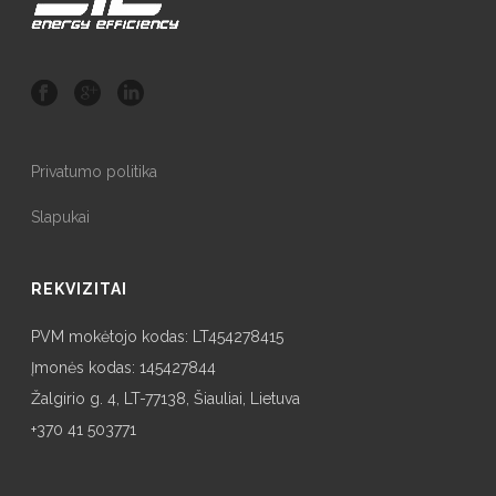
Privatumo politika
Slapukai
REKVIZITAI
PVM mokėtojo kodas: LT454278415
Įmonės kodas: 145427844
Žalgirio g. 4, LT-77138, Šiauliai, Lietuva
+370 41 503771